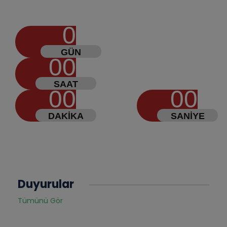
0
GÜN
00
SAAT
00
00
DAKIKA
SANIYE
Duyurular
Tümünü Gör